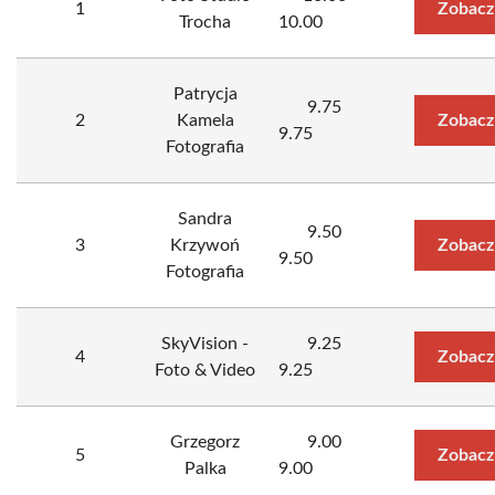
1
Zobacz
Trocha
10.00
Patrycja
9.75
2
Kamela
Zobacz
9.75
Fotografia
Sandra
9.50
3
Krzywoń
Zobacz
9.50
Fotografia
SkyVision -
9.25
4
Zobacz
Foto & Video
9.25
Grzegorz
9.00
5
Zobacz
Palka
9.00