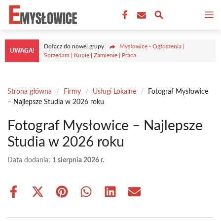
Przejdź
M
do
treści
Dołącz do nowej grupy
Mysłowice - Ogłoszenia |
UWAGA!
Sprzedam | Kupię | Zamienię | Praca
Strona główna
/
Firmy
/
Usługi Lokalne
/
Fotograf Mysłowice
– Najlepsze Studia w 2026 roku
Fotograf Mysłowice – Najlepsze
Studia w 2026 roku
Data dodania:
1 sierpnia 2026 r.
Share
Share
Share
Share
Share
Share
on
on
on
on
on
on
Facebook
X
Pinterest
WhatsApp
LinkedIn
Email
(Twitter)