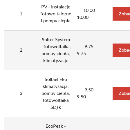
PV - Instalacje
10.00
1
fotowoltaiczne
Zoba
10.00
i pompy ciepła
Solter System
- fotowoltaika,
9.75
2
Zoba
pompy ciepła,
9.75
klimatyzacje
Solbiel Eko
klimatyzacja,
9.50
3
pompy ciepła,
Zoba
9.50
fotowoltaika
Śląsk
EcoPeak -