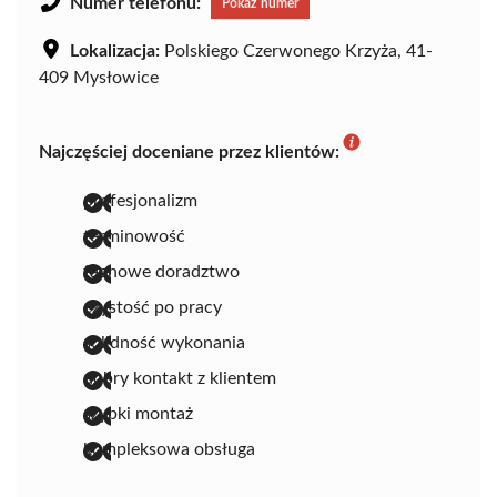
Numer telefonu:
Pokaż numer
Lokalizacja:
Polskiego Czerwonego Krzyża, 41-
409 Mysłowice
Najczęściej doceniane przez klientów:
profesjonalizm
terminowość
fachowe doradztwo
czystość po pracy
solidność wykonania
dobry kontakt z klientem
szybki montaż
kompleksowa obsługa