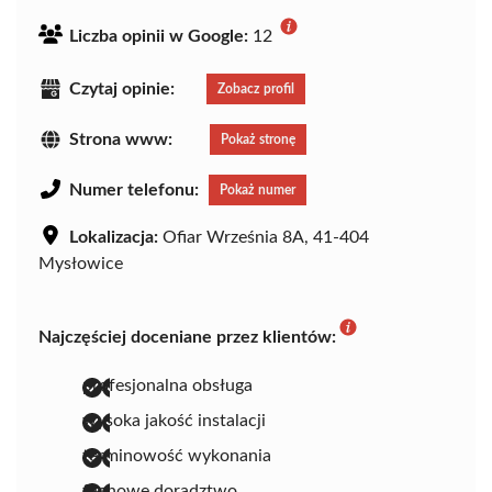
Liczba opinii w Google:
12
Czytaj opinie:
Zobacz profil
Strona www:
Pokaż stronę
Numer telefonu:
Pokaż numer
Lokalizacja:
Ofiar Września 8A, 41-404
Mysłowice
Najczęściej doceniane przez klientów:
profesjonalna obsługa
wysoka jakość instalacji
terminowość wykonania
fachowe doradztwo