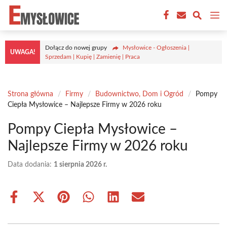
Przejdź
M
do
treści
Dołącz do nowej grupy
Mysłowice - Ogłoszenia |
UWAGA!
Sprzedam | Kupię | Zamienię | Praca
Strona główna
/
Firmy
/
Budownictwo, Dom i Ogród
/
Pompy
Ciepła Mysłowice – Najlepsze Firmy w 2026 roku
Pompy Ciepła Mysłowice –
Najlepsze Firmy w 2026 roku
Data dodania:
1 sierpnia 2026 r.
Share
Share
Share
Share
Share
Share
on
on
on
on
on
on
Facebook
X
Pinterest
WhatsApp
LinkedIn
Email
(Twitter)