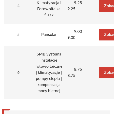
Klimatyzacja i
9.25
4
Zoba
Fotowoltaika
9.25
Śląsk
9.00
5
Pansolar
Zoba
9.00
SMB Systems
Instalacje
fotowoltaiczne
8.75
6
| klimatyzacje |
Zoba
8.75
pompy ciepła |
kompensacja
mocy biernej