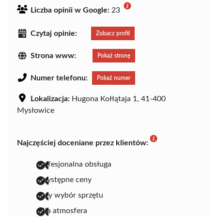
Liczba opinii w Google:
23
Czytaj opinie:
Zobacz profil
Strona www:
Pokaż stronę
Numer telefonu:
Pokaż numer
Lokalizacja:
Hugona Kołłątaja 1, 41-400
Mysłowice
Najczęściej doceniane przez klientów:
profesjonalna obsługa
przystępne ceny
duży wybór sprzętu
miła atmosfera