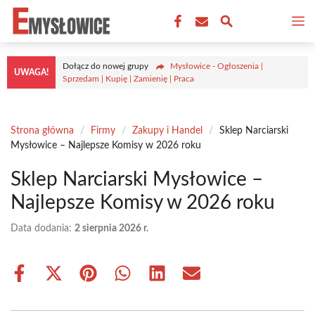
Przejdź
M
do
treści
Dołącz do nowej grupy
Mysłowice - Ogłoszenia |
UWAGA!
Sprzedam | Kupię | Zamienię | Praca
Strona główna
/
Firmy
/
Zakupy i Handel
/
Sklep Narciarski
Mysłowice – Najlepsze Komisy w 2026 roku
Sklep Narciarski Mysłowice –
Najlepsze Komisy w 2026 roku
Data dodania:
2 sierpnia 2026 r.
Share
Share
Share
Share
Share
Share
on
on
on
on
on
on
Facebook
X
Pinterest
WhatsApp
LinkedIn
Email
(Twitter)