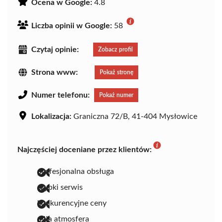
Ocena w Google:
4.8
Liczba opinii w Google:
58
Czytaj opinie:
Zobacz profil
Strona www:
Pokaż stronę
Numer telefonu:
Pokaż numer
Lokalizacja:
Graniczna 72/B, 41-404 Mysłowice
Najczęściej doceniane przez klientów:
profesjonalna obsługa
szybki serwis
konkurencyjne ceny
miła atmosfera