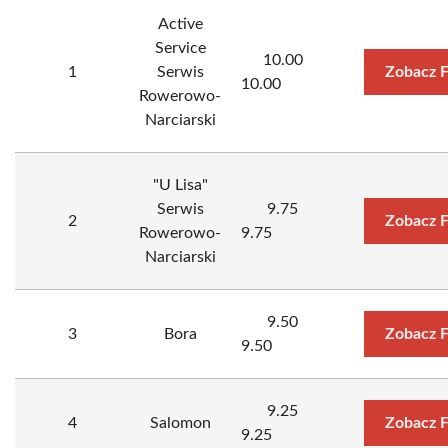
Active
Service
10.00
1
Serwis
Zobacz 
10.00
Rowerowo-
Narciarski
"U Lisa"
Serwis
9.75
2
Zobacz 
Rowerowo-
9.75
Narciarski
9.50
3
Bora
Zobacz 
9.50
9.25
4
Salomon
Zobacz 
9.25