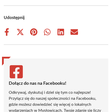
Udostępnij
Share
Share
Share
Share
Share
Share
on
on
on
on
on
on
Facebook
X
Pinterest
WhatsApp
LinkedIn
Email
(Twitter)
Dołącz do nas na Facebooku!
Odkrywaj, dyskutuj i dziel się tym co najlepsze!
Przyłącz się do naszej społeczności na Facebooku,
gdzie możesz dowiedzieć się więcej o lokalnych
wydarzeniach w Mysłowicach. Twoje zdanie się liczy