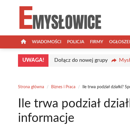
Przejdź
do
treści
WIADOMOŚCI
POLICJA
FIRMY
OGŁOSZE
UWAGA!
Dołącz do nowej grupy
Mysł
Strona główna
/
Biznes i Praca
/
Ile trwa podział działki? 
Ile trwa podział dzi
informacje