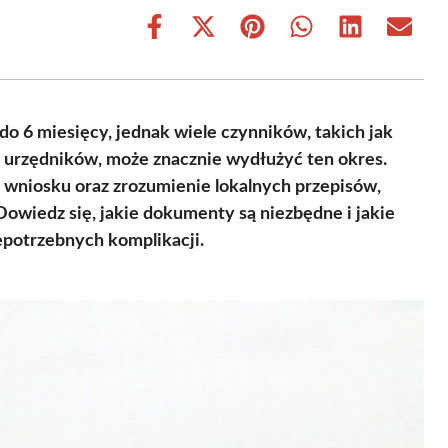
Share
Share
Share
Share
Share
Share
on
on
on
on
on
on
Facebook
X
Pinterest
WhatsApp
LinkedIn
Email
(Twitter)
 do 6 miesięcy, jednak wiele czynników, takich jak
 urzędników, może znacznie wydłużyć ten okres.
wniosku oraz zrozumienie lokalnych przepisów,
 Dowiedz się, jakie dokumenty są niezbędne i jakie
epotrzebnych komplikacji.