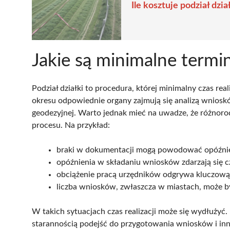
Ile kosztuje podział dzi
Jakie są minimalne termin
Podział działki to procedura, której minimalny czas rea
okresu odpowiednie organy zajmują się analizą wnios
geodezyjnej. Warto jednak mieć na uwadze, że różnoro
procesu. Na przykład:
braki w dokumentacji mogą powodować opóźnie
opóźnienia w składaniu wniosków zdarzają się c
obciążenie pracą urzędników odgrywa kluczową 
liczba wniosków, zwłaszcza w miastach, może b
W takich sytuacjach czas realizacji może się wydłużyć.
starannością podejść do przygotowania wniosków i inn