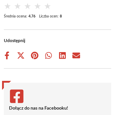
★
★
★
★
★
Średnia ocena:
4.76
Liczba ocen:
8
Udostępnij
Share
Share
Share
Share
Share
Share
on
on
on
on
on
on
Facebook
X
Pinterest
WhatsApp
LinkedIn
Email
(Twitter)
Dołącz do nas na Facebooku!