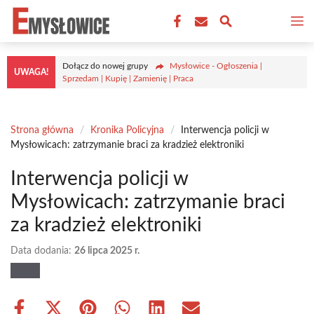
Przejdź
M
do
treści
Dołącz do nowej grupy
Mysłowice - Ogłoszenia |
UWAGA!
Sprzedam | Kupię | Zamienię | Praca
Strona główna
/
Kronika Policyjna
/
Interwencja policji w
Mysłowicach: zatrzymanie braci za kradzież elektroniki
Interwencja policji w
Mysłowicach: zatrzymanie braci
za kradzież elektroniki
Data dodania:
26 lipca 2025 r.
Share
Share
Share
Share
Share
Share