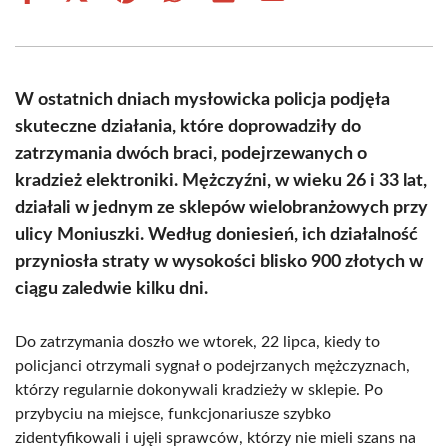
on
on
on
on
on
on
Facebook
X
Pinterest
WhatsApp
LinkedIn
Email
(Twitter)
W ostatnich dniach mysłowicka policja podjęła
skuteczne działania, które doprowadziły do
zatrzymania dwóch braci, podejrzewanych o
kradzież elektroniki. Mężczyźni, w wieku 26 i 33 lat,
działali w jednym ze sklepów wielobranżowych przy
ulicy Moniuszki. Według doniesień, ich działalność
przyniosła straty w wysokości blisko 900 złotych w
ciągu zaledwie kilku dni.
Do zatrzymania doszło we wtorek, 22 lipca, kiedy to
policjanci otrzymali sygnał o podejrzanych mężczyznach,
którzy regularnie dokonywali kradzieży w sklepie. Po
przybyciu na miejsce, funkcjonariusze szybko
zidentyfikowali i ujęli sprawców, którzy nie mieli szans na