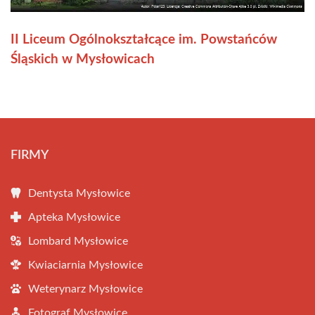
II Liceum Ogólnokształcące im. Powstańców
Śląskich w Mysłowicach
FIRMY
Dentysta Mysłowice
Apteka Mysłowice
Lombard Mysłowice
Kwiaciarnia Mysłowice
Weterynarz Mysłowice
Fotograf Mysłowice