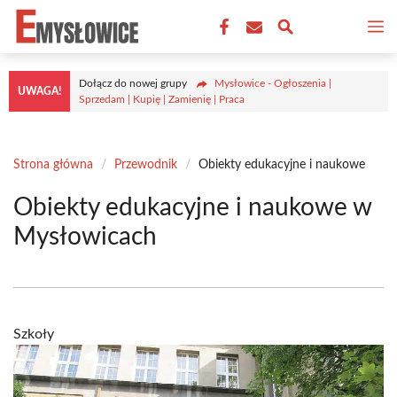
Przejdź
M
do
treści
Dołącz do nowej grupy
Mysłowice - Ogłoszenia |
UWAGA!
Sprzedam | Kupię | Zamienię | Praca
Strona główna
/
Przewodnik
/
Obiekty edukacyjne i naukowe
Obiekty edukacyjne i naukowe w
Mysłowicach
Szkoły