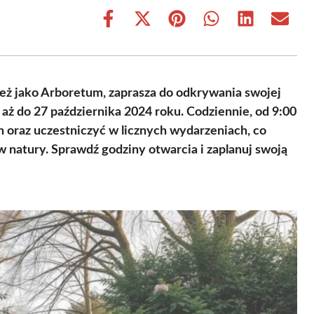
Share
Share
Share
Share
Share
Share
on
on
on
on
on
on
Facebook
X
Pinterest
WhatsApp
LinkedIn
Email
(Twitter)
ż jako Arboretum, zaprasza do odkrywania swojej
 aż do 27 października 2024 roku. Codziennie, od 9:00
n oraz uczestniczyć w licznych wydarzeniach, co
ów natury. Sprawdź godziny otwarcia i zaplanuj swoją