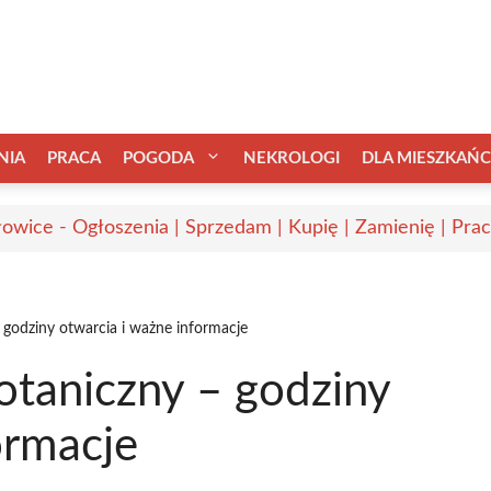
NIA
PRACA
POGODA
NEKROLOGI
DLA MIESZKAŃ
owice - Ogłoszenia | Sprzedam | Kupię | Zamienię | Pra
godziny otwarcia i ważne informacje
taniczny – godziny
ormacje