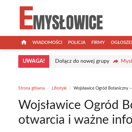
Przejdź
do
treści
WIADOMOŚCI
POLICJA
FIRMY
OGŁOSZE
UWAGA!
Dołącz do nowej grupy
Mysł
Strona główna
/
Lifestyle
/
Wojsławice Ogród Botaniczny – 
Wojsławice Ogród Bo
otwarcia i ważne inf