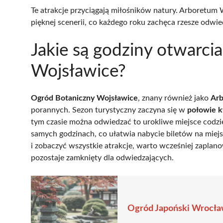
Te atrakcje przyciągają miłośników natury. Arboretum 
pięknej scenerii, co każdego roku zachęca rzesze odw
Jakie są godziny otwarci
Wojsławice?
Ogród Botaniczny Wojsławice
, znany również jako
Ar
porannych. Sezon turystyczny zaczyna się w
połowie k
tym czasie można odwiedzać to urokliwe miejsce codz
samych godzinach, co ułatwia nabycie biletów na miej
i zobaczyć wszystkie atrakcje, warto wcześniej zapla
pozostaje zamknięty dla odwiedzających.
Ogród Japoński Wrocław 