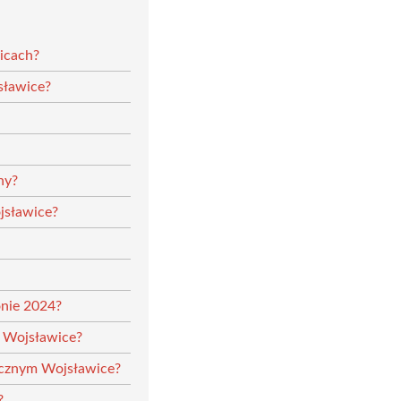
icach?
sławice?
ny?
jsławice?
onie 2024?
m Wojsławice?
nicznym Wojsławice?
?