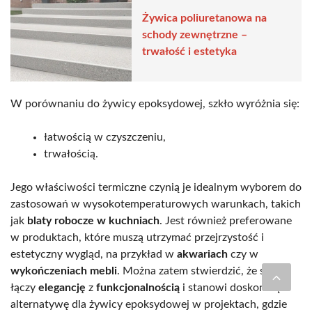
Żywica poliuretanowa na
schody zewnętrzne –
trwałość i estetyka
W porównaniu do żywicy epoksydowej, szkło wyróżnia się:
łatwością w czyszczeniu,
trwałością.
Jego właściwości termiczne czynią je idealnym wyborem do
zastosowań w wysokotemperaturowych warunkach, takich
jak
blaty robocze w kuchniach
. Jest również preferowane
w produktach, które muszą utrzymać przejrzystość i
estetyczny wygląd, na przykład w
akwariach
czy w
wykończeniach mebli
. Można zatem stwierdzić, że szkło
łączy
elegancję
z
funkcjonalnością
i stanowi doskonałą
alternatywę dla żywicy epoksydowej w projektach, gdzie