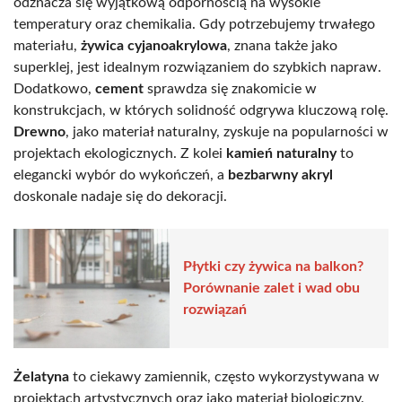
odznacza się wyjątkową odpornością na wysokie
temperatury oraz chemikalia. Gdy potrzebujemy trwałego
materiału,
żywica cyjanoakrylowa
, znana także jako
superklej, jest idealnym rozwiązaniem do szybkich napraw.
Dodatkowo,
cement
sprawdza się znakomicie w
konstrukcjach, w których solidność odgrywa kluczową rolę.
Drewno
, jako materiał naturalny, zyskuje na popularności w
projektach ekologicznych. Z kolei
kamień naturalny
to
elegancki wybór do wykończeń, a
bezbarwny akryl
doskonale nadaje się do dekoracji.
Płytki czy żywica na balkon?
Porównanie zalet i wad obu
rozwiązań
Żelatyna
to ciekawy zamiennik, często wykorzystywana w
projektach artystycznych oraz jako materiał biologiczny.