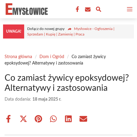
Przejdź
M
do
treści
Dołącz do nowej grupy
Mysłowice - Ogłoszenia |
UWAGA!
Sprzedam | Kupię | Zamienię | Praca
Strona główna
/
Dom i Ogród
/
Co zamiast żywicy
epoksydowej? Alternatywy i zastosowania
Co zamiast żywicy epoksydowej?
Alternatywy i zastosowania
Data dodania:
18 maja 2025 r.
Share
Share
Share
Share
Share
Share
on
on
on
on
on
on
Facebook
X
Pinterest
WhatsApp
LinkedIn
Email
(Twitter)