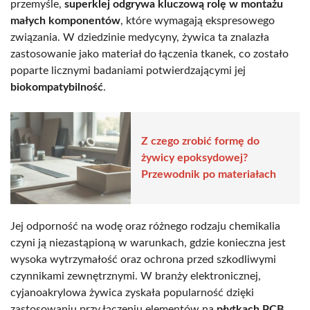
przemyśle,
superklej odgrywa kluczową rolę w montażu
małych komponentów
, które wymagają ekspresowego
związania. W dziedzinie medycyny, żywica ta znalazła
zastosowanie jako materiał do łączenia tkanek, co zostało
poparte licznymi badaniami potwierdzającymi jej
biokompatybilność
.
Z czego zrobić formę do
żywicy epoksydowej?
Przewodnik po materiałach
Jej odporność na wodę oraz różnego rodzaju chemikalia
czyni ją niezastąpioną w warunkach, gdzie konieczna jest
wysoka wytrzymałość oraz ochrona przed szkodliwymi
czynnikami zewnętrznymi. W branży elektronicznej,
cyjanoakrylowa żywica zyskała popularność dzięki
zastosowaniu przy łączeniu elementów na
płytkach PCB
.