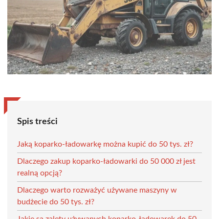
Spis treści
Jaką koparko-ładowarkę można kupić do 50 tys. zł?
Dlaczego zakup koparko-ładowarki do 50 000 zł jest
realną opcją?
Dlaczego warto rozważyć używane maszyny w
budżecie do 50 tys. zł?
Jakie są zalety używanych koparko-ładowarek do 50