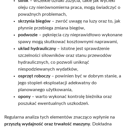
silnik
– wszelkie oznaki zużycia, takie jak wycieki
oleju czy nierównomierna praca, mogą świadczyć o
poważnych problemach,
skrzynia biegów
– zwróć uwagę na luzy oraz to, jak
płynnie przebiega zmiana biegów,
podwozie
– pęknięcia czy nieprawidłowo wykonane
spawy mogą skutkować kosztownymi naprawami,
układ hydrauliczny
– istotne jest sprawdzenie
szczelności siłowników oraz stanu przewodów
hydraulicznych, co pozwoli uniknąć
niespodziewanych wydatków,
osprzęt roboczy
– powinien być w dobrym stanie, a
jego stopień eksploatacji adekwatny do
planowanego użytkowania,
opony
– warto wykonać kontrolę bieżnika oraz
poszukać ewentualnych uszkodzeń.
Regularna analiza tych elementów znacząco wpłynie na
przyszłą wydajność oraz trwałość maszyny
. Dokładna