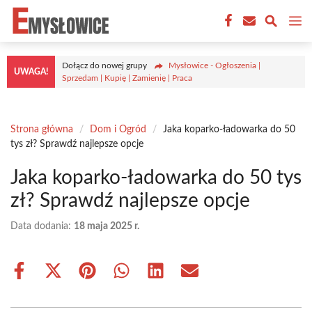
Przejdź
M
do
treści
Dołącz do nowej grupy
Mysłowice - Ogłoszenia |
UWAGA!
Sprzedam | Kupię | Zamienię | Praca
Strona główna
/
Dom i Ogród
/
Jaka koparko-ładowarka do 50
tys zł? Sprawdź najlepsze opcje
Jaka koparko-ładowarka do 50 tys
zł? Sprawdź najlepsze opcje
Data dodania:
18 maja 2025 r.
Share
Share
Share
Share
Share
Share
on
on
on
on
on
on
Facebook
X
Pinterest
WhatsApp
LinkedIn
Email
(Twitter)