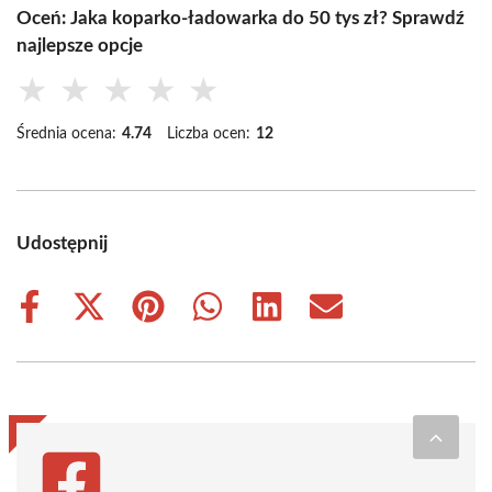
Oceń: Jaka koparko-ładowarka do 50 tys zł? Sprawdź
najlepsze opcje
★
★
★
★
★
Średnia ocena:
4.74
Liczba ocen:
12
Udostępnij
Share
Share
Share
Share
Share
Share
on
on
on
on
on
on
Facebook
X
Pinterest
WhatsApp
LinkedIn
Email
(Twitter)