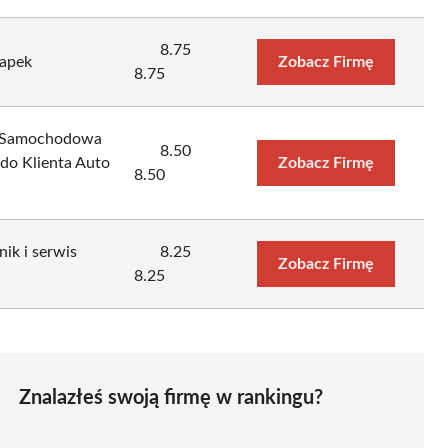
8.75
apek
Zobacz Firmę
8.75
a Samochodowa
8.50
o Klienta Auto
Zobacz Firmę
8.50
k i serwis
8.25
Zobacz Firmę
8.25
Znalazłeś swoją firmę w rankingu?