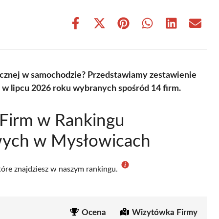
Share
Share
Share
Share
Share
Share
on
on
on
on
on
on
Facebook
X
Pinterest
WhatsApp
LinkedIn
Email
(Twitter)
rycznej w samochodzie? Przedstawiamy zestawienie
w lipcu 2026 roku wybranych spośród 14 firm.
 Firm w Rankingu
ych w Mysłowicach
które znajdziesz w naszym rankingu.
Ocena
Wizytówka Firmy