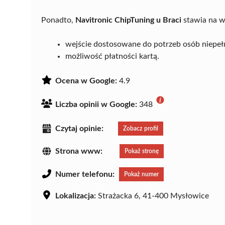
Ponadto,
Navitronic ChipTuning u Braci
stawia na w
wejście dostosowane do potrzeb osób niepe
możliwość płatności kartą.
Ocena w Google:
4.9
Liczba opinii w Google:
348
Czytaj opinie:
Zobacz profil
Strona www:
Pokaż stronę
Numer telefonu:
Pokaż numer
Lokalizacja:
Strażacka 6, 41-400 Mysłowice