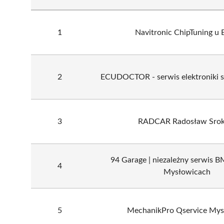
1
Navitronic ChipTuning u 
2
ECUDOCTOR - serwis elektroniki
3
RADCAR Radosław Srok
94 Garage | niezależny serwis
4
Mysłowicach
5
MechanikPro Qservice Mys