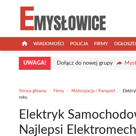
Przejdź
do
treści
WIADOMOŚCI
POLICJA
FIRMY
OGŁOSZE
UWAGA!
Dołącz do nowej grupy
Mysł
Strona główna
/
Firmy
/
Motoryzacja i Transport
/
Elektr
roku
Elektryk Samochodo
Najlepsi Elektromec