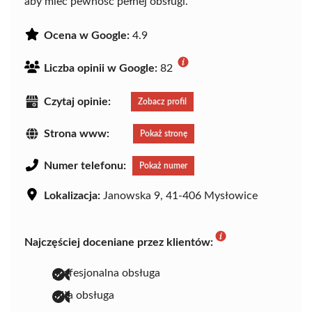
aby mieć pewność pełnej obsługi.
Ocena w Google:
4.9
Liczba opinii w Google:
82
Czytaj opinie:
Zobacz profil
Strona www:
Pokaż stronę
Numer telefonu:
Pokaż numer
Lokalizacja:
Janowska 9, 41-406 Mysłowice
Najczęściej doceniane przez klientów:
profesjonalna obsługa
miła obsługa