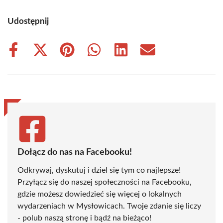
Udostępnij
Share
Share
Share
Share
Share
Share
on
on
on
on
on
on
Facebook
X
Pinterest
WhatsApp
LinkedIn
Email
(Twitter)
Dołącz do nas na Facebooku!
Odkrywaj, dyskutuj i dziel się tym co najlepsze!
Przyłącz się do naszej społeczności na Facebooku,
gdzie możesz dowiedzieć się więcej o lokalnych
wydarzeniach w Mysłowicach. Twoje zdanie się liczy
- polub naszą stronę i bądź na bieżąco!