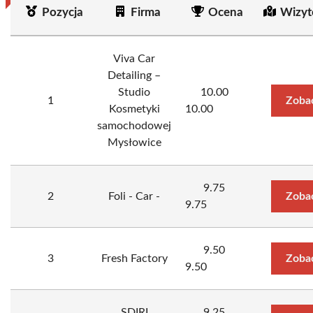
Pozycja
Firma
Ocena
Wizyt
Viva Car
Detailing –
Studio
10.00
1
Zoba
Kosmetyki
10.00
samochodowej
Mysłowice
9.75
2
Foli - Car -
Zoba
9.75
9.50
3
Fresh Factory
Zoba
9.50
SDIRI
9.25