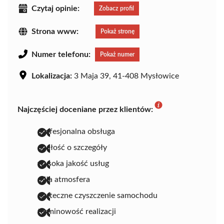
Czytaj opinie:
Zobacz profil
Strona www:
Pokaż stronę
Numer telefonu:
Pokaż numer
Lokalizacja:
3 Maja 39, 41-408 Mysłowice
Najczęściej doceniane przez klientów:
profesjonalna obsługa
dbałość o szczegóły
wysoka jakość usług
miła atmosfera
skuteczne czyszczenie samochodu
terminowość realizacji