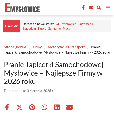
Przejdź
M
do
treści
Dołącz do nowej grupy
Mysłowice - Ogłoszenia |
UWAGA!
Sprzedam | Kupię | Zamienię | Praca
Strona główna
/
Firmy
/
Motoryzacja i Transport
/
Pranie
Tapicerki Samochodowej Mysłowice – Najlepsze Firmy w 2026 roku
Pranie Tapicerki Samochodowej
Mysłowice – Najlepsze Firmy w
2026 roku
Data dodania:
3 sierpnia 2026 r.
Share
Share
Share
Share
Share
Share
on
on
on
on
on
on