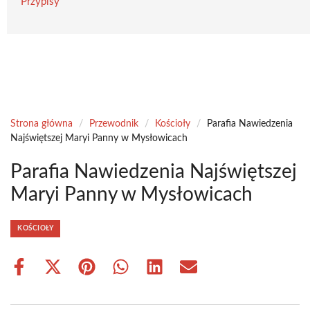
Przypisy
Strona główna
/
Przewodnik
/
Kościoły
/
Parafia Nawiedzenia
Najświętszej Maryi Panny w Mysłowicach
Parafia Nawiedzenia Najświętszej
Maryi Panny w Mysłowicach
KOŚCIOŁY
Share
Share
Share
Share
Share
Share
on
on
on
on
on
on
Facebook
X
Pinterest
WhatsApp
LinkedIn
Email
(Twitter)