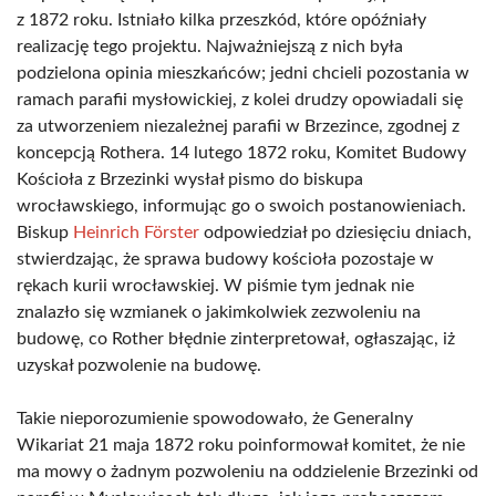
z 1872 roku. Istniało kilka przeszkód, które opóźniały
realizację tego projektu. Najważniejszą z nich była
podzielona opinia mieszkańców; jedni chcieli pozostania w
ramach parafii mysłowickiej, z kolei drudzy opowiadali się
za utworzeniem niezależnej parafii w Brzezince, zgodnej z
koncepcją Rothera. 14 lutego 1872 roku, Komitet Budowy
Kościoła z Brzezinki wysłał pismo do biskupa
wrocławskiego, informując go o swoich postanowieniach.
Biskup
Heinrich Förster
odpowiedział po dziesięciu dniach,
stwierdzając, że sprawa budowy kościoła pozostaje w
rękach kurii wrocławskiej. W piśmie tym jednak nie
znalazło się wzmianek o jakimkolwiek zezwoleniu na
budowę, co Rother błędnie zinterpretował, ogłaszając, iż
uzyskał pozwolenie na budowę.
Takie nieporozumienie spowodowało, że Generalny
Wikariat 21 maja 1872 roku poinformował komitet, że nie
ma mowy o żadnym pozwoleniu na oddzielenie Brzezinki od