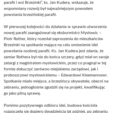
parafii i wsi Brzezinki”, ks. Jan Kudera, wskazuje, że
wspomniany rozwój był najważniejszym powodem
powstania brzezińskiej parafii.
W pierwszej kolejności do działania w sprawie utworzenia
nowej parafii zaangażował się eksburmistrz Mysłowic –
Piotr Rother, który rozesłał zaproszenia do mieszkańców
Brzezinki na spotkanie mające na celu omówienie idei
powołania osobnej parafii. Ks. Jan Kudera jest zdania, że
zamiar Rothera był nie do końca szczery, gdyż miał on swoje
zatargi z magistratem mysłowickim, przez co pragnął w tej
formie dokuczyć zarówno miejskiemu zarządowi, jak i
proboszczowi mysłowickiemu – Edwardowi Kleemannowi.
Spotkanie miało miejsce, a brzezińscy obywatele, obecni na
zebraniu, jednogłośnie zgodzili się na projekt, kwalifikując
go jako pilną sprawę.
Pomimo pozytywnego odbioru idei, budowa kościoła
rozpoczęła się dopiero dwadzieścia lat później, po zebraniu