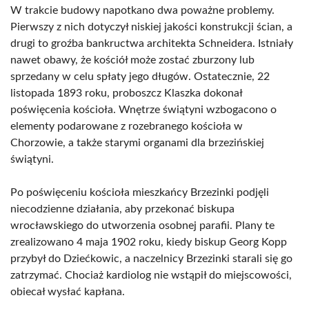
W trakcie budowy napotkano dwa poważne problemy.
Pierwszy z nich dotyczył niskiej jakości konstrukcji ścian, a
drugi to groźba bankructwa architekta Schneidera. Istniały
nawet obawy, że kościół może zostać zburzony lub
sprzedany w celu spłaty jego długów. Ostatecznie, 22
listopada 1893 roku, proboszcz Klaszka dokonał
poświęcenia kościoła. Wnętrze świątyni wzbogacono o
elementy podarowane z rozebranego kościoła w
Chorzowie, a także starymi organami dla brzezińskiej
świątyni.
Po poświęceniu kościoła mieszkańcy Brzezinki podjęli
niecodzienne działania, aby przekonać biskupa
wrocławskiego do utworzenia osobnej parafii. Plany te
zrealizowano 4 maja 1902 roku, kiedy biskup Georg Kopp
przybył do Dziećkowic, a naczelnicy Brzezinki starali się go
zatrzymać. Chociaż kardiolog nie wstąpił do miejscowości,
obiecał wysłać kapłana.