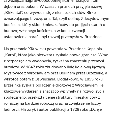
zawdzięcza najprawdopodobniej licznie rosnącym tam
dębom oraz bukom. W czasach pruskich przyjęła nazwę
„Birkental”, co wywodzi się z niemieckich słów Birke,
oznaczającego brzozę, oraz Tal, czyli dolinę. Zdecydowanym
bodźcem, który skłonił mieszkańców do podjęcia starań o
budowę własnego kościoła, a w konsekwencji
ustanowienia parafii, był rozwój przemysłu w Brzezince.
Na przełomie XIX wieku powstała w Brzezince Kopalnia
„Karol”, która jako pierwsza uzyskała prawa górnicze. Wraz
z rozpoczęciem wydobycia, zyskał na znaczeniu przemysł
hutniczy. W 1847 roku zbudowano linię kolejową łączącą
Mysłowice z Wrocławiem oraz Berlinem przez Brzezinkę, a
wkrótce potem z Oświęcimia. Dodatkowo, w 1853 roku
Brzezinka zyskała połączenie drogowe z Wrocławiem. Te
kluczowe wydarzenia znacząco wpłynęły na rozwój życia
społecznego, przekształcenie struktury mieszkańców z
rolniczej na bardziej roboczą oraz na zwiększenie liczby
ludności. Historyk i autor publikacji z 1928 roku „Dzieje