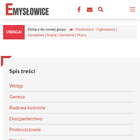
Przejdź
M
do
treści
Dołącz do nowej grupy
Mysłowice - Ogłoszenia |
UWAGA!
Sprzedam | Kupię | Zamienię | Praca
Spis treści
Wstęp
Geneza
Budowa kościoła
Duszpasterstwo
Proboszczowie