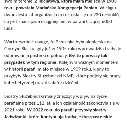
swoim terenie.
Z inicjatywą, która miała miejsce w 1903
roku, powstała Mariańska Kongregacja Panien.
W ciągu
dwudziestu lat organizacja ta rozrosła się do 230 członkiń,
co jest znaczącym osiągnięciem w parafii liczącej 6000
ludzi.
Warto zwrócić uwagę, że Brzezinka była pionierska na
Górnym Śląsku, gdy już w 1905 roku wprowadziła tradycję
odprawiania pasterki o północy.
Był to pierwszy taki
przypadek w tym regionie.
Kolejnym ważnym momentem
w historii parafii miało miejsce w 1909 roku, kiedy to
przybyły Siostry Służebniczki NMP, które podjęły się pracy
katechetycznej oraz działań z dziećmi.
Siostry Służebniczki miały znaczący wpływ na życie
parafialne przez 112 lat, a ich działalność zakończyła się w
2021 roku.
W 2022 roku do parafii przybyły siostry
Jadwiżanki, które kontynuują tradycje duszpasterskie.