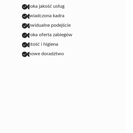
wysoka jakość usług
doświadczona kadra
indywidualne podejście
szeroka oferta zabiegów
czystość i higiena
fachowe doradztwo