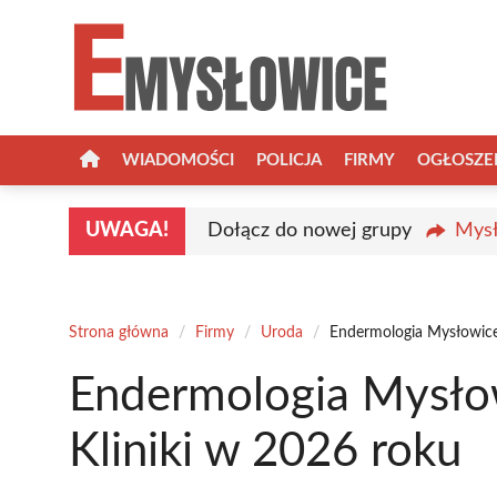
Przejdź
do
treści
WIADOMOŚCI
POLICJA
FIRMY
OGŁOSZE
UWAGA!
Dołącz do nowej grupy
Mysł
Strona główna
/
Firmy
/
Uroda
/
Endermologia Mysłowice 
Endermologia Mysłow
Kliniki w 2026 roku