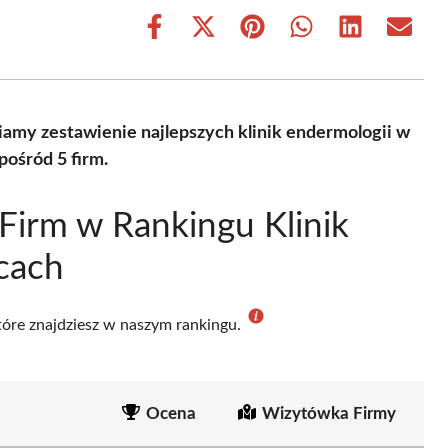
Share
Share
Share
Share
Share
Share
on
on
on
on
on
on
Facebook
X
Pinterest
WhatsApp
LinkedIn
Email
(Twitter)
amy zestawienie najlepszych klinik endermologii w
ośród 5 firm.
Firm w Rankingu Klinik
cach
które znajdziesz w naszym rankingu.
Ocena
Wizytówka Firmy