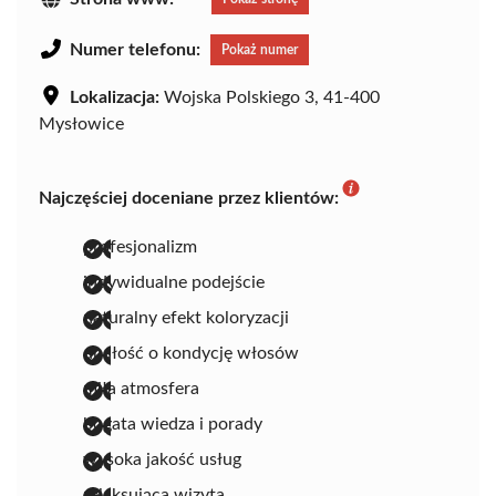
Numer telefonu:
Pokaż numer
Lokalizacja:
Wojska Polskiego 3, 41-400
Mysłowice
Najczęściej doceniane przez klientów:
profesjonalizm
indywidualne podejście
naturalny efekt koloryzacji
dbałość o kondycję włosów
miła atmosfera
bogata wiedza i porady
wysoka jakość usług
relaksująca wizyta