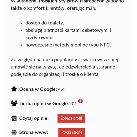
W
Akademii Polskich Stylistów Haircoccon
zadbano
także o komfort klientów, oferując m.in.:
dostęp do toalety,
obsługę płatności kartami debetowymi i
kredytowymi,
nowoczesne metody mobilne typu NFC.
Ze względu na dużą popularność, warto wcześniej
umówić się na wizytę, co odzwierciedla staranne
podejście do organizacji i troskę o klienta.
Ocena w Google:
4.4
Liczba opinii w Google:
32
Czytaj opinie:
Zobacz profil
Strona www:
Pokaż stronę