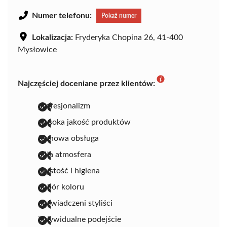
Numer telefonu:
Pokaż numer
Lokalizacja:
Fryderyka Chopina 26, 41-400
Mysłowice
Najczęściej doceniane przez klientów:
profesjonalizm
wysoka jakość produktów
fachowa obsługa
miła atmosfera
czystość i higiena
dobór koloru
doświadczeni styliści
indywidualne podejście