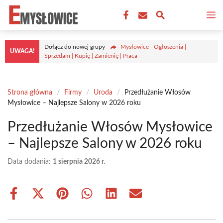
Przejdź
M
do
treści
Dołącz do nowej grupy
Mysłowice - Ogłoszenia |
UWAGA!
Sprzedam | Kupię | Zamienię | Praca
Strona główna
/
Firmy
/
Uroda
/
Przedłużanie Włosów
Mysłowice – Najlepsze Salony w 2026 roku
Przedłużanie Włosów Mysłowice
– Najlepsze Salony w 2026 roku
Data dodania:
1 sierpnia 2026 r.
Share
Share
Share
Share
Share
Share
on
on
on
on
on
on
Facebook
X
Pinterest
WhatsApp
LinkedIn
Email
(Twitter)