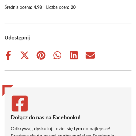
Średnia ocena:
4.98
Liczba ocen:
20
Udostępnij
Share
Share
Share
Share
Share
Share
on
on
on
on
on
on
Facebook
X
Pinterest
WhatsApp
LinkedIn
Email
(Twitter)
Dołącz do nas na Facebooku!
Odkrywaj, dyskutuj i dziel się tym co najlepsze!