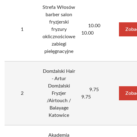
Strefa Włosów
barber salon
fryzjerski
10.00
1
fryzury
Zoba
10.00
oklicznościowe
zabiegi
pielęgnacyjne
Domżalski Hair
- Artur
Domżalski
9.75
2
Fryzjer
Zoba
9.75
/Airtouch /
Balayage
Katowice
Akademia