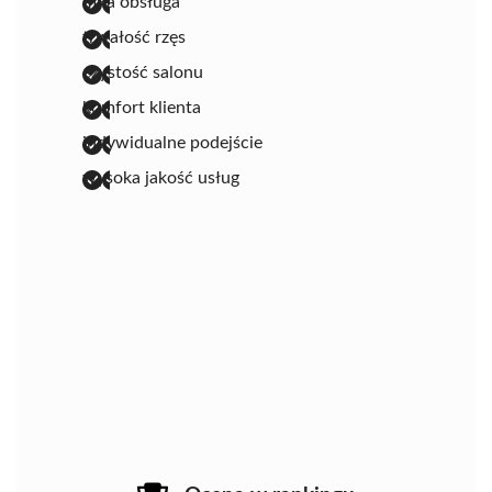
miła obsługa
trwałość rzęs
czystość salonu
komfort klienta
indywidualne podejście
wysoka jakość usług