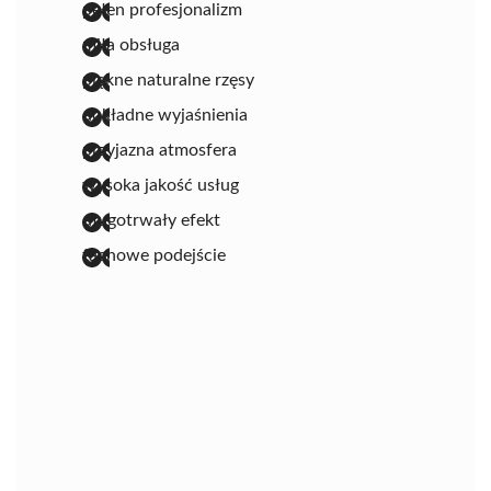
pełen profesjonalizm
miła obsługa
piękne naturalne rzęsy
dokładne wyjaśnienia
przyjazna atmosfera
wysoka jakość usług
długotrwały efekt
fachowe podejście