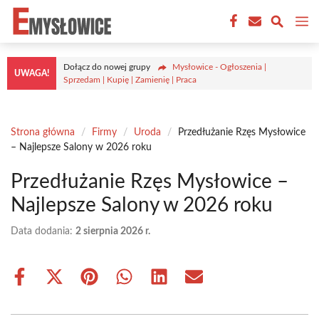
Przejdź
M
do
treści
Dołącz do nowej grupy
Mysłowice - Ogłoszenia |
UWAGA!
Sprzedam | Kupię | Zamienię | Praca
Strona główna
/
Firmy
/
Uroda
/
Przedłużanie Rzęs Mysłowice
– Najlepsze Salony w 2026 roku
Przedłużanie Rzęs Mysłowice –
Najlepsze Salony w 2026 roku
Data dodania:
2 sierpnia 2026 r.
Share
Share
Share
Share
Share
Share
on
on
on
on
on
on
Facebook
X
Pinterest
WhatsApp
LinkedIn
Email
(Twitter)