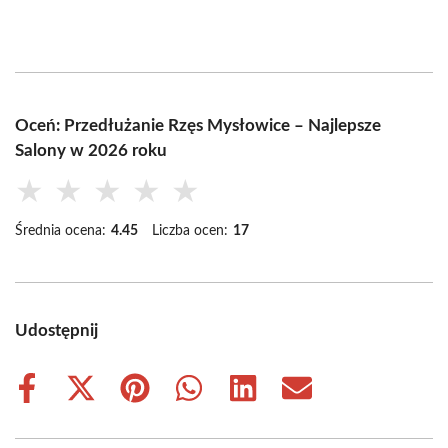
Oceń: Przedłużanie Rzęs Mysłowice – Najlepsze
Salony w 2026 roku
★
★
★
★
★
Średnia ocena:
4.45
Liczba ocen:
17
Udostępnij
Share
Share
Share
Share
Share
Share
on
on
on
on
on
on
Facebook
X
Pinterest
WhatsApp
LinkedIn
Email
(Twitter)